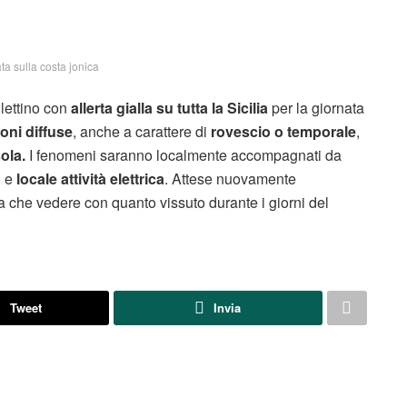
a sulla costa jonica
lettino con
allerta gialla su tutta
la Sicilia
per la giornata
ioni diffuse
, anche a carattere di
rovescio o temporale
,
sola.
I fenomeni saranno localmente accompagnati da
o
e
locale attività elettrica
. Attese nuovamente
a che vedere con quanto vissuto durante i giorni del
Tweet
Invia