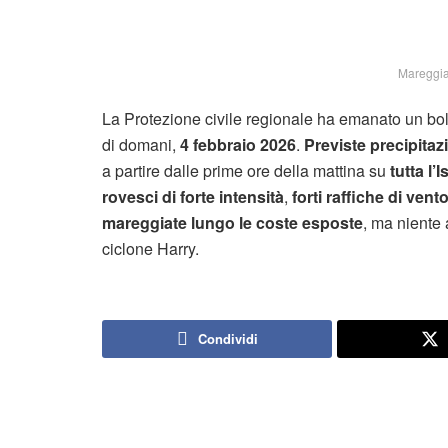
Mareggiat
La Protezione civile regionale ha emanato un bol
di domani,
4 febbraio
2026
.
Previste precipitaz
a partire dalle prime ore della mattina su
tutta l’
I
rovesci di forte intensità
,
forti raffiche di vent
mareggiate lungo le coste esposte
, ma niente 
ciclone Harry.
Condividi