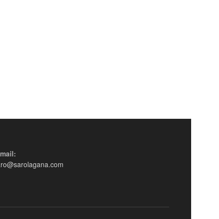
mail:
aro@sarolagana.com