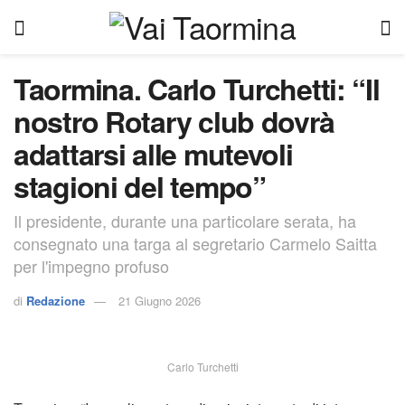
Taormina. Carlo Turchetti: “Il
nostro Rotary club dovrà
adattarsi alle mutevoli
stagioni del tempo”
Il presidente, durante una particolare serata, ha
consegnato una targa al segretario Carmelo Saitta
per l'impegno profuso
di
Redazione
21 Giugno 2026
Carlo Turchetti