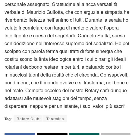
personale assegnato. Gratitudine alla ricca versatilità
verbale di Maurizio Gullotta, che con arguzia e simpatia ha
riverberato lietezza nell’animo di tutti. Durante la serata ho
voluto incorniciare con targa di merito e valore l’opera
intelligente e coesa del segretario Carmelo Saitta, spesa
con dedizione nell’interesse supremo del sodalizio. Ho poi
scolpito con parola ferma quei tratti di forte sinergia che
costituiscono la linfa ideologica entro i cui binari gli ideali
rotariani debbono restare imperituri, a baluardo contro i
minacciosi tuoni della realtà che ci circonda. Consapevoli,
nondimeno, che il mondo evolve e si trasforma, nel bene e
nel male. Compito eccelso del nostro Rotary sarà dunque
adattarsi alle mutevoli stagioni del tempo, senza
disperdere, neppure per un istante, i suoi valori più sacri”.
Tag:
Rotary Club
Taormina