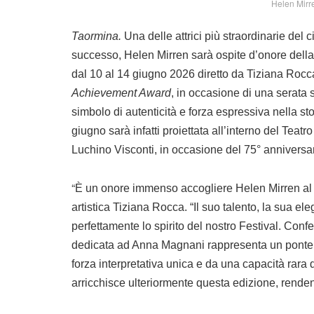
Helen Mirre
Taormina.
Una delle attrici più straordinarie de
successo, Helen Mirren sarà ospite d’onore dell
dal 10 al 14 giugno 2026 diretto da Tiziana Rocca. 
Achievement Award
, in occasione di una serata
simbolo di autenticità e forza espressiva nella st
giugno sarà infatti proiettata all’interno del Teatr
Luchino Visconti, in occasione del 75° anniversari
“
È un onore immenso accogliere Helen Mirren al Ta
artistica Tiziana Rocca. “Il suo talento, la sua el
perfettamente lo spirito del nostro Festival. Confe
dedicata ad Anna Magnani rappresenta un ponte 
forza interpretativa unica e da una capacità rara
arricchisce ulteriormente questa edizione, renden