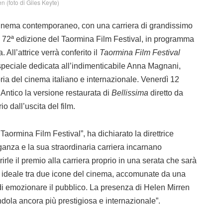
n (foto di Giles Keyte)
l cinema contemporaneo, con una carriera di grandissimo
a 72ª edizione del Taormina Film Festival, in programma
All’attrice verrà conferito il
Taormina Film Festival
 speciale dedicata all’indimenticabile Anna Magnani,
oria del cinema italiano e internazionale. Venerdì 12
o Antico la versione restaurata di
Bellissima
diretto da
o dall’uscita del film.
ormina Film Festival”, ha dichiarato la direttrice
eganza e la sua straordinaria carriera incarnano
rirle il premio alla carriera proprio in una serata che sarà
ideale tra due icone del cinema, accomunate da una
 di emozionare il pubblico. La presenza di Helen Mirren
dola ancora più prestigiosa e internazionale”.