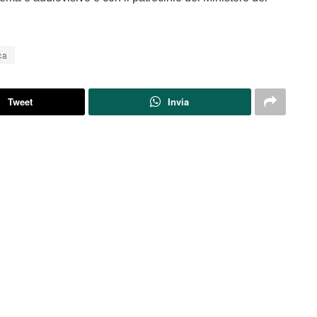
ca
Tweet
Invia