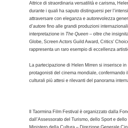
Attrice di straordinaria versatilità e carisma, He
durante i quali ha saputo distinguersi per l’intensi
attraversare con eleganza e autorevolezza generi 
d’autore fino alle grandi produzioni internazional
interpretazione in
The Queen
– oltre che insigni
Globe, Screen Actors Guild Award, Critics’ Cho
rappresenta un raro esempio di eccellenza artistic
La partecipazione di Helen Mirren si inserisce in
protagonisti del cinema mondiale, confermando i
culturali più attesi e rilevanti del panorama inter
Il Taormina Film Festival è organizzato dalla Fo
dall’Assessorato del Turismo, dello Sport e dello
Ministero della Cultura – Direzione Generale Cine