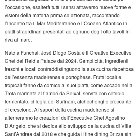
l’occasione, esalterà tutti i sensi attraverso nuove forme e
visioni della materia prima selezionata, raccontando
l’incontro tra il Mar Mediterraneo e l’Oceano Atlantico in
piatti straordinari presentati ad ognuno degli otto tavoli in
riva al mare.
Nato a Funchal, José Diogo Costa è il Creative Executive
Chef del Reid’s Palace dal 2024. Semplicità, ingredienti
freschi e locali contraddistinguono la sua cucina rispettosa
dell’essenza madeirense e portoghese. Frutti locali e
tropicali fanno da cornice ai suoi piatti, come accade nella
Trota marinata al flambé da Seixal, servita con cetriolo
fermentato, ciliegia del Surinam, alchechengi e croccante
di crescione. Ai sapori della cucina madeirense si
alterneranno le creazioni dell’Executive Chef Agostino
D’Angelo, che si dedica allo sviluppo della cucina di Villa
Sant’Andrea dal 2018 e che guida il fine dining Brizza sin