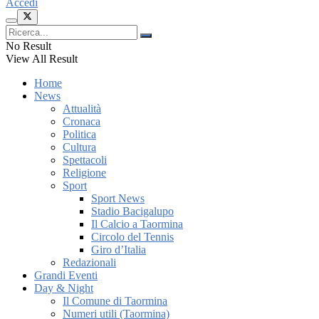
Accedi
No Result
View All Result
Home
News
Attualità
Cronaca
Politica
Cultura
Spettacoli
Religione
Sport
Sport News
Stadio Bacigalupo
Il Calcio a Taormina
Circolo del Tennis
Giro d’Italia
Redazionali
Grandi Eventi
Day & Night
Il Comune di Taormina
Numeri utili (Taormina)