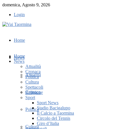
domenica, Agosto 9, 2026
Login
Home
Home
News
News
Attualità
Cronaca
Attualità
Politica
Cultura
Spettacoli
Cronaca
Religione
Sport
Sport News
Stadio Bacigalupo
Politica
Il Calcio a Taormina
Circolo del Tennis
Giro d’Italia
Cultura
Redazionali