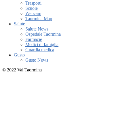
Trasporti
Scuole
Webcam
Taormina Map
Salute
Salute News
Ospedale Taormina
Farmacie
Medici di famiglia
Guardia medica
Gusto
Gusto News
© 2022 Vai Taormina