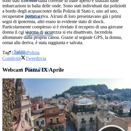
sono stati trascinati dalla corrente in mare aperto e sbalzati dalle
imbarcazioni in balia delle onde. Sono stati individuati dai poliziotti
a bordo degli acquascooter della Polizia di Stato e, uno ad uno,
recuperati e portati a riva. Alcuni di loro presentavano già i primi
Webcam
segni di ipotermia, altri erano in evidente stato di shock.
Particolarmente complesso si è rivelato il recupero di una giovane
donna il cui sistema di sicurezza si era disattivato, facendola
Taormina Map
allontanare dalla propria canoa. Grazie al segnale GPS, la donna,
ormai alla deriva, è stata raggiunta e salvata.
Salute
Tag:
Giardini
Polizia
Condividi
Tweet
Invia
Salute News
Webcam Piazza IX Aprile
Ospedale Taormina
Farmacie
Medici di famiglia