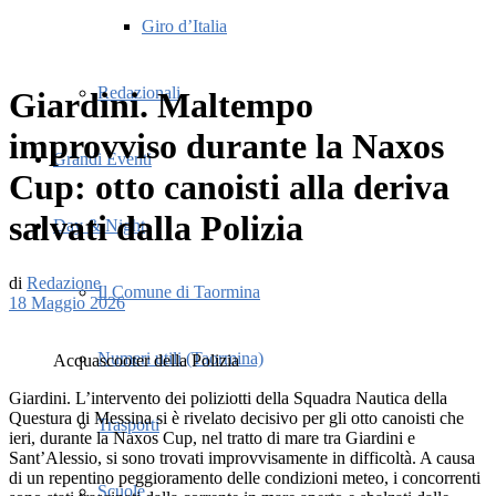
Giro d’Italia
Redazionali
Giardini. Maltempo
improvviso durante la Naxos
Grandi Eventi
Cup: otto canoisti alla deriva
salvati dalla Polizia
Day & Night
di
Redazione
Il Comune di Taormina
18 Maggio 2026
Numeri utili (Taormina)
Acquascooter della Polizia
Giardini. L’intervento dei poliziotti della Squadra Nautica della
Questura di Messina si è rivelato decisivo per gli otto canoisti che
Trasporti
ieri, durante la Naxos Cup, nel tratto di mare tra Giardini e
Sant’Alessio, si sono trovati improvvisamente in difficoltà. A causa
di un repentino peggioramento delle condizioni meteo, i concorrenti
Scuole