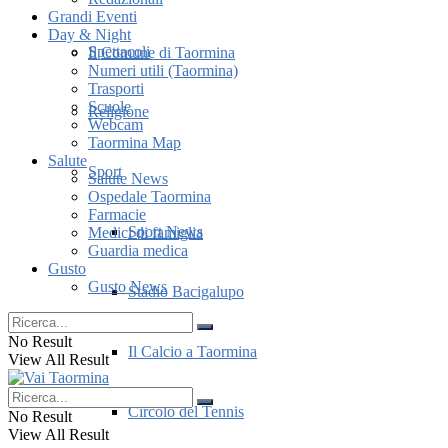
Grandi Eventi
Day & Night
Spettacoli
Il Comune di Taormina
Numeri utili (Taormina)
Trasporti
Scuole
Religione
Webcam
Taormina Map
Salute
Sport
Salute News
Ospedale Taormina
Farmacie
Sport News
Medici di famiglia
Guardia medica
Gusto
Gusto News
Stadio Bacigalupo
No Result
Il Calcio a Taormina
View All Result
Circolo del Tennis
No Result
View All Result