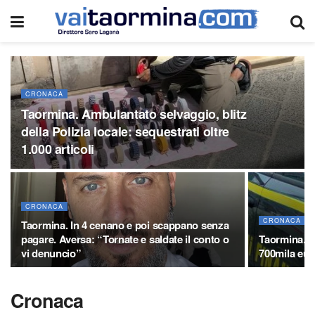
CRONACA
Taormina. Ambulantato selvaggio, blitz
della Polizia locale: sequestrati oltre
1.000 articoli
CRONACA
CRONACA
Taormina. In 4 cenano e poi scappano senza
pagare. Aversa: “Tornate e saldate il conto o
Taormina. P
vi denuncio”
700mila eur
Cronaca