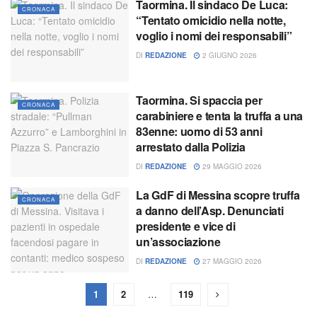
Taormina. Il sindaco De Luca:
CRONACA
“Tentato omicidio nella notte,
voglio i nomi dei responsabili”
DI
REDAZIONE
2 GIUGNO 2026
Taormina. Si spaccia per
CRONACA
carabiniere e tenta la truffa a una
83enne: uomo di 53 anni
arrestato dalla Polizia
DI
REDAZIONE
29 MAGGIO 2026
La GdF di Messina scopre truffa
CRONACA
a danno dell’Asp. Denunciati
presidente e vice di
un’associazione
DI
REDAZIONE
27 MAGGIO 2026
1
2
…
119