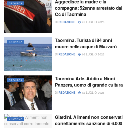
Aggredisce la madre e la
CRONACA
compagna: 52enne arrestato dai
Cc di Taormina
DI
REDAZIONE
25 LUGLIO 2026
Taormina. Turista di 84 anni
CRONACA
muore nelle acque di Mazzarò
DI
REDAZIONE
16 LUGLIO 2026
Taormina Arte. Addio a Ninni
CRONACA
Panzera, uomo di grande cultura
DI
REDAZIONE
12 LUGLIO 2026
Giardini. Alimenti non conservati
CRONACA
correttamente: sanzione di 6.000