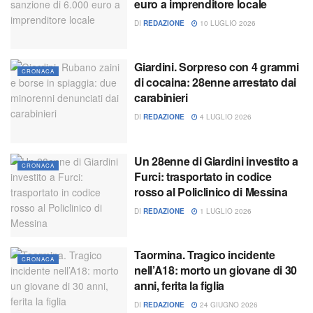
euro a imprenditore locale
DI
REDAZIONE
10 LUGLIO 2026
Giardini. Sorpreso con 4 grammi
CRONACA
di cocaina: 28enne arrestato dai
carabinieri
DI
REDAZIONE
4 LUGLIO 2026
Un 28enne di Giardini investito a
CRONACA
Furci: trasportato in codice
rosso al Policlinico di Messina
DI
REDAZIONE
1 LUGLIO 2026
Taormina. Tragico incidente
CRONACA
nell’A18: morto un giovane di 30
anni, ferita la figlia
DI
REDAZIONE
24 GIUGNO 2026