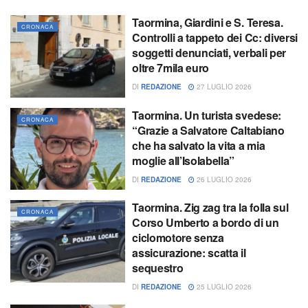
Taormina, Giardini e S. Teresa.
CRONACA
Controlli a tappeto dei Cc: diversi
soggetti denunciati, verbali per
oltre 7mila euro
DI
REDAZIONE
27 LUGLIO 2026
Taormina. Un turista svedese:
CRONACA
“Grazie a Salvatore Caltabiano
che ha salvato la vita a mia
moglie all’Isolabella”
DI
REDAZIONE
26 LUGLIO 2026
Taormina. Zig zag tra la folla sul
CRONACA
Corso Umberto a bordo di un
ciclomotore senza
assicurazione: scatta il
sequestro
DI
REDAZIONE
25 LUGLIO 2026