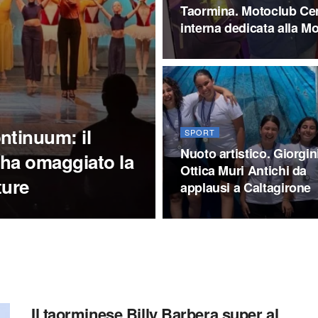
Taormina. Motoclub Ce
interna dedicata alla Mo
ntinuum: il
SPORT
Nuoto artistico. Giorgin
 ha omaggiato la
Ottica Muri Antichi da
ture
applausi a Caltagirone
Il taorminese Billy Barbera super al