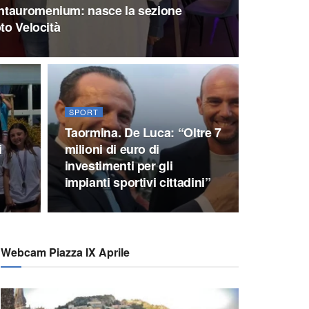
ntauromenium: nasce la sezione
to Velocità
SPORT
Taormina. De Luca: “Oltre 7
i
milioni di euro di
investimenti per gli
impianti sportivi cittadini”
Webcam Piazza IX Aprile