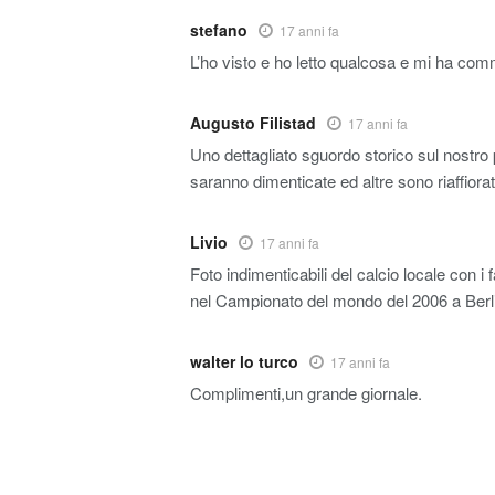
stefano
17 anni fa
L’ho visto e ho letto qualcosa e mi ha co
Augusto Filistad
17 anni fa
Uno dettagliato sguordo storico sul nostro
saranno dimenticate ed altre sono riaffiora
Livio
17 anni fa
Foto indimenticabili del calcio locale con i 
nel Campionato del mondo del 2006 a Berl
walter lo turco
17 anni fa
Complimenti,un grande giornale.