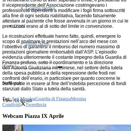
il vicepresidente dell’Associazione costringevano i
Guardia medica
professionisti dipendenti a modificare i fogli firma sottoscritti
alla fine di ogni seduta riabilitativa, facendo falsamente
attestare al paziente che fosse avvenuta in un giorno in cui le
Gusto
prestazioni erano al di sotto del limite in convenzione.
Le ricostruzioni effettuate hanno fatto, quindi, emergere lo
scopo di spalmare le prestazioni nell’arco del mese con
Gusto News
l’obiettivo di garantirsi il rimborso del numero massimo di
prestazioni giornaliere rimborsabili dall’ASP. L’episodio
evidenzia ulteriormente il costante impegno della Guardia di
Finanza profuso, sotto il coordinamento e la direzione
dell’Autorità Giudiziaria messinese, nel settore della tutela
della spesa pubblica e della repressione delle frodi nei
confronti dell’erario, in particolare per quanto concerne le
No Result
truffe poste in essere al fine dell’indebita percezione di fondi
stanziati dallo Stato a tutela della sanità.
Tag:
Asp Messina
Guardia di Finanza
Messina
View All Result
Condividi
Tweet
Invia
Webcam Piazza IX Aprile