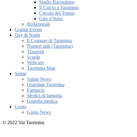
Stadio Bacigalupo
Il Calcio a Taormina
Circolo del Tennis
Giro d’Italia
Redazionali
Grandi Eventi
Day & Night
Il Comune di Taormina
Numeri utili (Taormina)
Trasporti
Scuole
Webcam
Taormina Map
Salute
Salute News
Ospedale Taormina
Farmacie
Medici di famiglia
Guardia medica
Gusto
Gusto News
© 2022 Vai Taormina