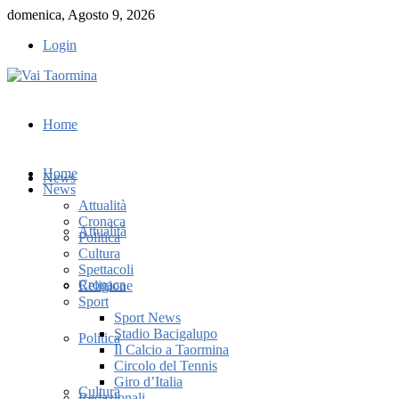
domenica, Agosto 9, 2026
Login
Home
Home
News
News
Attualità
Cronaca
Attualità
Politica
Cultura
Spettacoli
Cronaca
Religione
Sport
Sport News
Stadio Bacigalupo
Politica
Il Calcio a Taormina
Circolo del Tennis
Giro d’Italia
Cultura
Redazionali