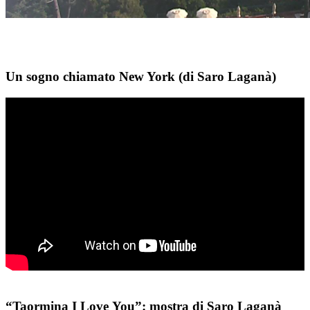
Un sogno chiamato New York (di Saro Laganà)
“Taormina I Love You”: mostra di Saro Laganà