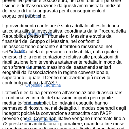
preventivo per oltre 20.000 euro, nei confronti di 2 persone
fisiche e dell’associazione da questi amministrata, indiziati
del reato di truffa aggravata per il conseguimento di
erogazioni pubbliche.
Webcam
Il provvedimento cautelare è stato adottato all’esito di una
articolata attività investigativa, coordinata dalla Procura della
Taormina Map
Repubblica presso il Tribunale di Messina e svolta dai
finanzieri del Gruppo di Messina, nei confronti di
un’associazione operante sul territorio messinese, nel
Salute
settore della tutela di persone con disabilità, dalla quale è
emerso che la rendicontazione relativa alle prestazioni di
riabilitazione fornite veniva artatamente redatta in modo da
non sforare il numero massimo dei trattamenti sanitari
Salute News
erogabili dall’associazione in regime convenzionale,
superando il quale il Centro non avrebbe più ricevuto
contributi pubblici dall’ASP.
Ospedale Taormina
L’attività illecita ha permesso all’associazione di assicurarsi
il continuativo introito del massimo importo percepibile
Farmacie
mediante fondi pubblici. Le indagini eseguite hanno
permesso di ricostruire, nel dettaglio, il modus operandi degli
indagati: poiché la convenzione sottoscritta con l’ASP
prevede che al Centro riabilitativo vengano rimborsate fino a
Medici di famiglia
73 prestazioni ambulatoriali giornaliere, quando a fine mese
si rendevano conto di aver superato il limite, il presidente ed