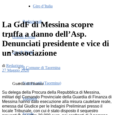
Giro d’Italia
Redazionali
La GdF di Messina scopre
truffa a danno dell’Asp.
Grandi Eventi
Denunciati presidente e vice di
un’associazione
Day & Night
di
Redazione
Il Comune di Taormina
27 Maggio 2026
Numeri utili (Taormina)
Guardia di Finanza
Su delega della Procura della Repubblica di Messina,
militari del Comando Provinciale della Guardia di Finanza di
Trasporti
Messina hanno dato esecuzione alla misura cautelare reale,
emessa dal Giudice per le Indagini Preliminari presso il
locale Tribunale, con cui è stato disposto il sequestro
Scuole