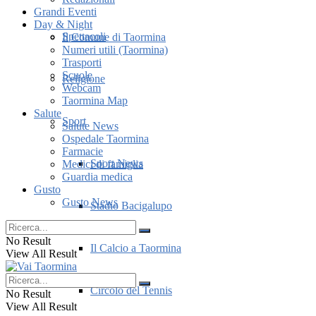
Grandi Eventi
Day & Night
Spettacoli
Il Comune di Taormina
Numeri utili (Taormina)
Trasporti
Scuole
Religione
Webcam
Taormina Map
Salute
Sport
Salute News
Ospedale Taormina
Farmacie
Sport News
Medici di famiglia
Guardia medica
Gusto
Gusto News
Stadio Bacigalupo
No Result
Il Calcio a Taormina
View All Result
Circolo del Tennis
No Result
View All Result