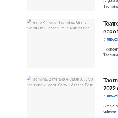
Angelo S
Taormina
Teatr
ecco t
DI
REDAZ
Il conce
Taormina.
Taorm
2022 
DI
REDAZ
Simple M
vulcano”: