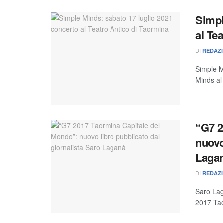
Simpl
al Te
DI
REDAZ
Simple M
Minds al 
“G7 2
nuovo
Laga
DI
REDAZ
Saro Lag
2017 Taor