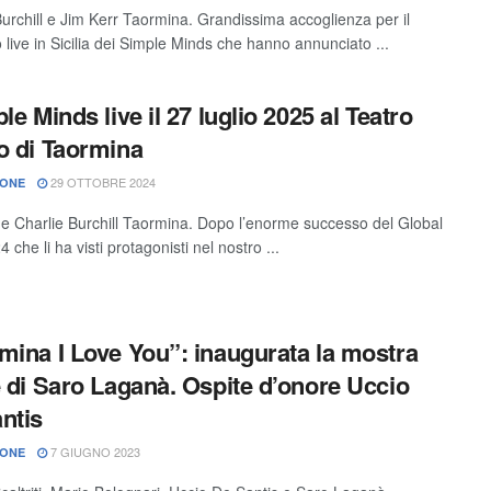
Burchill e Jim Kerr Taormina. Grandissima accoglienza per il
 live in Sicilia dei Simple Minds che hanno annunciato ...
le Minds live il 27 luglio 2025 al Teatro
o di Taormina
29 OTTOBRE 2024
IONE
 e Charlie Burchill Taormina. Dopo l’enorme successo del Global
 che li ha visti protagonisti nel nostro ...
mina I Love You”: inaugurata la mostra
e di Saro Laganà. Ospite d’onore Uccio
ntis
7 GIUGNO 2023
IONE