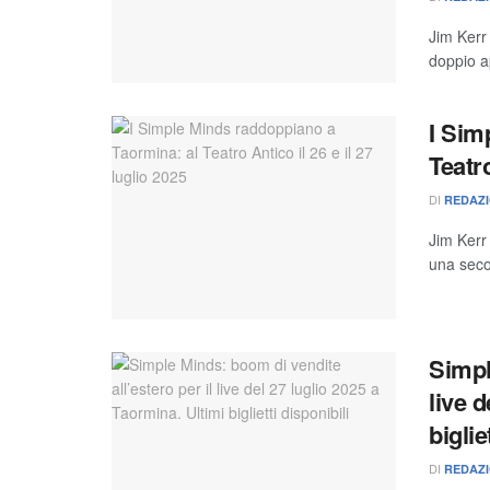
Jim Kerr
doppio a
I Sim
Teatro
DI
REDAZ
Jim Kerr
una seco
Simpl
live 
biglie
DI
REDAZ