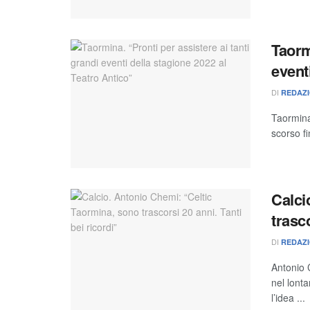
Taorm
event
DI
REDAZ
Taormina
scorso fi
Calci
trasco
DI
REDAZ
Antonio 
nel lont
l’idea ...