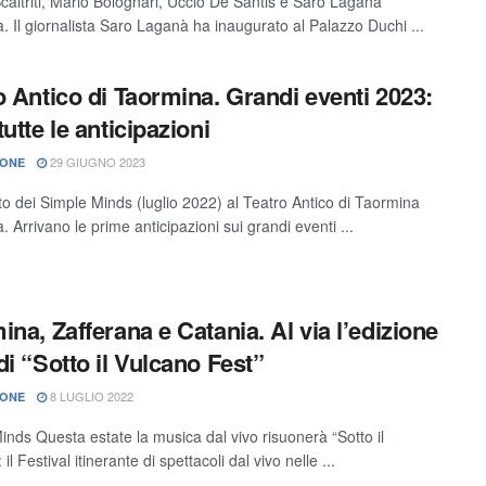
caltriti, Mario Bolognari, Uccio De Santis e Saro Laganà
. Il giornalista Saro Laganà ha inaugurato al Palazzo Duchi ...
o Antico di Taormina. Grandi eventi 2023:
utte le anticipazioni
29 GIUGNO 2023
IONE
rto dei Simple Minds (luglio 2022) al Teatro Antico di Taormina
 Arrivano le prime anticipazioni sui grandi eventi ...
ina, Zafferana e Catania. Al via l’edizione
di “Sotto il Vulcano Fest”
8 LUGLIO 2022
IONE
inds Questa estate la musica dal vivo risuonerà “Sotto il
 il Festival itinerante di spettacoli dal vivo nelle ...