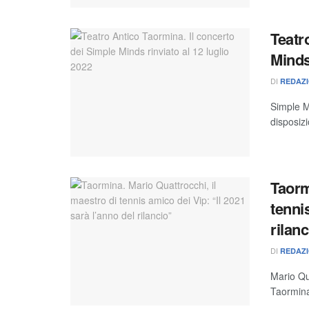
Teatr
Minds
DI
REDAZ
Simple M
disposizi
Taorm
tenni
rilan
DI
REDAZ
Mario Qua
Taormina