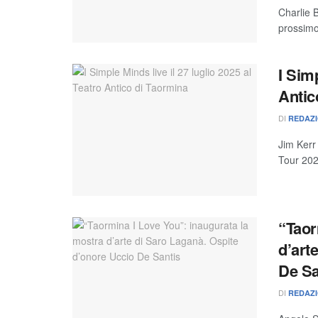
Charlie 
prossimo
I Simp
Antic
DI
REDAZ
Jim Kerr
Tour 2024
“Taor
d’art
De Sa
DI
REDAZ