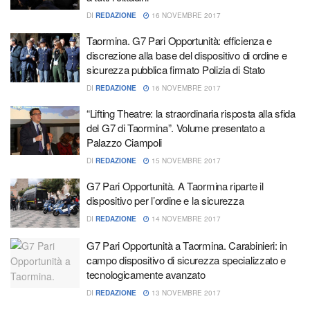
DI
REDAZIONE
16 NOVEMBRE 2017
Taormina. G7 Pari Opportunità: efficienza e
discrezione alla base del dispositivo di ordine e
sicurezza pubblica firmato Polizia di Stato
DI
REDAZIONE
16 NOVEMBRE 2017
“Lifting Theatre: la straordinaria risposta alla sfida
del G7 di Taormina”. Volume presentato a
Palazzo Ciampoli
DI
REDAZIONE
15 NOVEMBRE 2017
G7 Pari Opportunità. A Taormina riparte il
dispositivo per l’ordine e la sicurezza
DI
REDAZIONE
14 NOVEMBRE 2017
G7 Pari Opportunità a Taormina. Carabinieri: in
campo dispositivo di sicurezza specializzato e
tecnologicamente avanzato
DI
REDAZIONE
13 NOVEMBRE 2017