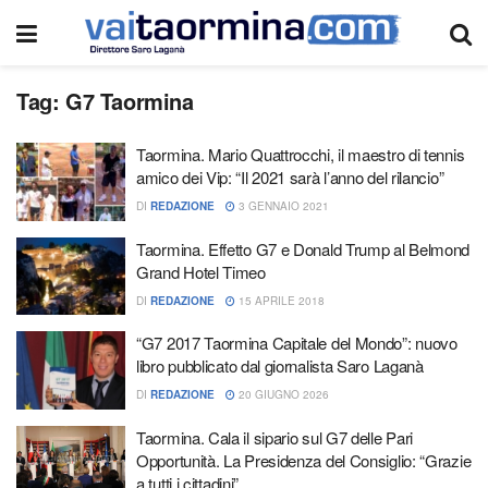
Tag:
G7 Taormina
Taormina. Mario Quattrocchi, il maestro di tennis
amico dei Vip: “Il 2021 sarà l’anno del rilancio”
DI
REDAZIONE
3 GENNAIO 2021
Taormina. Effetto G7 e Donald Trump al Belmond
Grand Hotel Timeo
DI
REDAZIONE
15 APRILE 2018
“G7 2017 Taormina Capitale del Mondo”: nuovo
libro pubblicato dal giornalista Saro Laganà
DI
REDAZIONE
20 GIUGNO 2026
Taormina. Cala il sipario sul G7 delle Pari
Opportunità. La Presidenza del Consiglio: “Grazie
a tutti i cittadini”