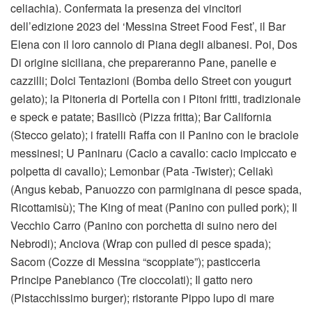
celiachia). Confermata la presenza dei vincitori
dell’edizione 2023 del ‘Messina Street Food Fest’, il Bar
Elena con il loro cannolo di Piana degli albanesi. Poi, Dos
Di origine siciliana, che prepareranno Pane, panelle e
cazzilli; Dolci Tentazioni (Bomba dello Street con yougurt
gelato); la Pitoneria di Portella con i Pitoni fritti, tradizionale
e speck e patate; Basilicò (Pizza fritta); Bar California
(Stecco gelato); i fratelli Raffa con il Panino con le braciole
messinesi; U Paninaru (Cacio a cavallo: cacio impiccato e
polpetta di cavallo); Lemonbar (Pata -Twister); Celiakì
(Angus kebab, Panuozzo con parmiginana di pesce spada,
Ricottamisù); The King of meat (Panino con pulled pork); Il
Vecchio Carro (Panino con porchetta di suino nero dei
Nebrodi); Anciova (Wrap con pulled di pesce spada);
Sacom (Cozze di Messina “scoppiate”); pasticceria
Principe Panebianco (Tre cioccolati); Il gatto nero
(Pistacchissimo burger); ristorante Pippo lupo di mare