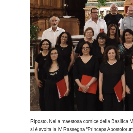
Riposto. Nella maestosa cornice della Basilica Matr
si è svolta la IV Rassegna “Princeps Apostolor