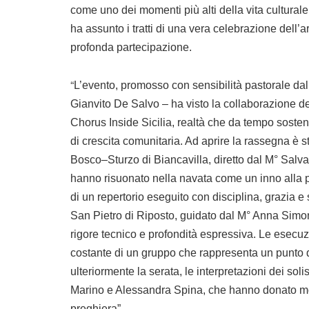
come uno dei momenti più alti della vita culturale
ha assunto i tratti di una vera celebrazione dell’a
profonda partecipazione.
“
L’evento, promosso con sensibilità pastorale da
Gianvito De Salvo – ha visto la collaborazione d
Chorus Inside Sicilia, realtà che da tempo soste
di crescita comunitaria. Ad aprire la rassegna è s
Bosco–Sturzo di Biancavilla, diretto dal M° Salva
hanno risuonato nella navata come un inno alla p
di un repertorio eseguito con disciplina, grazia e 
San Pietro di Riposto, guidato dal M° Anna Simon
rigore tecnico e profondità espressiva. Le esecuzi
costante di un gruppo che rappresenta un punto di
ulteriormente la serata, le interpretazioni dei s
Marino e Alessandra Spina, che hanno donato mom
preghiera”.