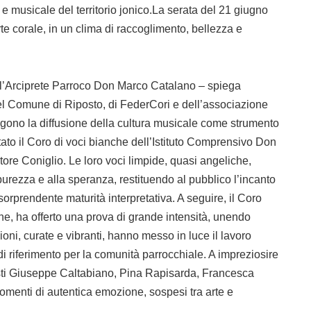
 e musicale del territorio jonico.La serata del 21 giugno
rte corale, in un clima di raccoglimento, bellezza e
ll’Arciprete Parroco Don Marco Catalano – spiega
el Comune di Riposto, di FederCori e dell’associazione
ngono la diffusione della cultura musicale come strumento
tato il Coro di voci bianche dell’Istituto Comprensivo Don
tore Coniglio. Le loro voci limpide, quasi angeliche,
urezza e alla speranza, restituendo al pubblico l’incanto
sorprendente maturità interpretativa. A seguire, il Coro
e, ha offerto una prova di grande intensità, unendo
oni, curate e vibranti, hanno messo in luce il lavoro
 riferimento per la comunità parrocchiale. A impreziosire
olisti Giuseppe Caltabiano, Pina Rapisarda, Francesca
enti di autentica emozione, sospesi tra arte e