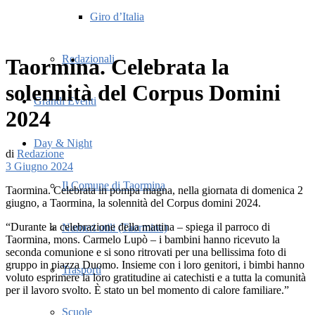
Giro d’Italia
Redazionali
Taormina. Celebrata la
solennità del Corpus Domini
Grandi Eventi
2024
Day & Night
di
Redazione
3 Giugno 2024
Il Comune di Taormina
Taormina. Celebrata in pompa magna, nella giornata di domenica 2
giugno, a Taormina, la solennità del Corpus domini 2024.
“Durante la celebrazione della mattina – spiega il parroco di
Numeri utili (Taormina)
Taormina, mons. Carmelo Lupò – i bambini hanno ricevuto la
seconda comunione e si sono ritrovati per una bellissima foto di
gruppo in piazza Duomo. Insieme con i loro genitori, i bimbi hanno
Trasporti
voluto esprimere la loro gratitudine ai catechisti e a tutta la comunità
per il lavoro svolto. È stato un bel momento di calore familiare.”
Scuole