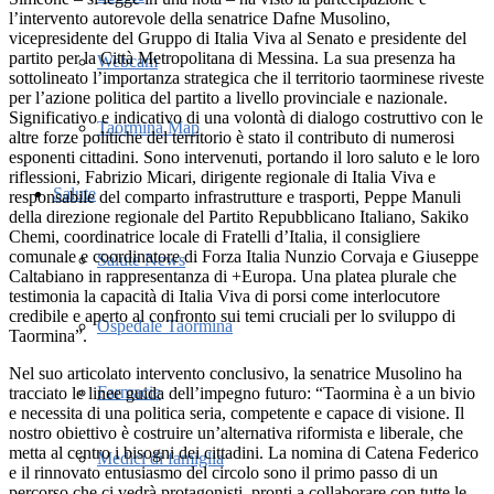
l’intervento autorevole della senatrice Dafne Musolino,
vicepresidente del Gruppo di Italia Viva al Senato e presidente del
partito per la Città Metropolitana di Messina. La sua presenza ha
Webcam
sottolineato l’importanza strategica che il territorio taorminese riveste
per l’azione politica del partito a livello provinciale e nazionale.
Significativo e indicativo di una volontà di dialogo costruttivo con le
Taormina Map
altre forze politiche del territorio è stato il contributo di numerosi
esponenti cittadini. Sono intervenuti, portando il loro saluto e le loro
riflessioni, Fabrizio Micari, dirigente regionale di Italia Viva e
Salute
responsabile del comparto infrastrutture e trasporti, Peppe Manuli
della direzione regionale del Partito Repubblicano Italiano, Sakiko
Chemi, coordinatrice locale di Fratelli d’Italia, il consigliere
comunale e coordinatore di Forza Italia Nunzio Corvaja e Giuseppe
Salute News
Caltabiano in rappresentanza di +Europa. Una platea plurale che
testimonia la capacità di Italia Viva di porsi come interlocutore
credibile e aperto al confronto sui temi cruciali per lo sviluppo di
Ospedale Taormina
Taormina”.
Nel suo articolato intervento conclusivo, la senatrice Musolino ha
Farmacie
tracciato le linee guida dell’impegno futuro: “Taormina è a un bivio
e necessita di una politica seria, competente e capace di visione. Il
nostro obiettivo è costruire un’alternativa riformista e liberale, che
metta al centro i bisogni dei cittadini. La nomina di Catena Federico
Medici di famiglia
e il rinnovato entusiasmo del circolo sono il primo passo di un
percorso che ci vedrà protagonisti, pronti a collaborare con tutte le