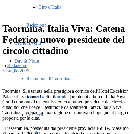
Giro d’Italia
Redazionali
Taormina. Italia Viva: Catena
Federico nuovo presidente del
Grandi Eventi
circolo cittadino
Day & Night
di
Redazione
6 Luglio 2025
Il Comune di Taormina
Taormina. Si è tenuta nella prestigiosa cornice dell’Hotel Excelsior
Palace di Taormina l’assemblea del circolo cittadino di Italia Viva.
Numeri utili (Taormina)
Con la nomina di Catena Federico a nuovo presidente del circolo
cittadino, che riceve il testimone da Manfredi Faraci, Italia Viva
Taormina si prepara a una stagione di rinnovato impegno, dialogo e
Trasporti
proposta per la città.
“L’assemblea, presieduta dal presidente provinciale di IV, Massimo
Scuole
Simeone – si legge in una nota – ha visto la partecipazione e