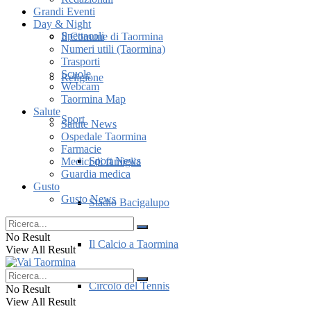
Grandi Eventi
Day & Night
Spettacoli
Il Comune di Taormina
Numeri utili (Taormina)
Trasporti
Scuole
Religione
Webcam
Taormina Map
Salute
Sport
Salute News
Ospedale Taormina
Farmacie
Sport News
Medici di famiglia
Guardia medica
Gusto
Gusto News
Stadio Bacigalupo
No Result
Il Calcio a Taormina
View All Result
Circolo del Tennis
No Result
View All Result