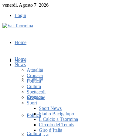
venerdì, Agosto 7, 2026
Login
Home
Home
News
News
Attualità
Cronaca
Attualità
Politica
Cultura
Spettacoli
Cronaca
Religione
Sport
Sport News
Stadio Bacigalupo
Politica
Il Calcio a Taormina
Circolo del Tennis
Giro d’Italia
Cultura
Redazionali