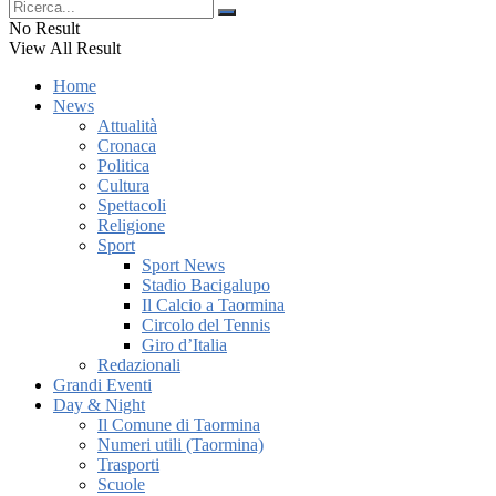
No Result
View All Result
Home
News
Attualità
Cronaca
Politica
Cultura
Spettacoli
Religione
Sport
Sport News
Stadio Bacigalupo
Il Calcio a Taormina
Circolo del Tennis
Giro d’Italia
Redazionali
Grandi Eventi
Day & Night
Il Comune di Taormina
Numeri utili (Taormina)
Trasporti
Scuole