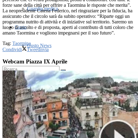
forze sane della città per offrire a Taormina le risposte che merita”.
Guardia medica
La neopresidente Catena Federico, nel ringraziare per la fiducia, ha
assicurato che il circolo sarà da subito operativo: “Riparte oggi un
programma nutrito di attività e di iniziative sul territorio. Saremo un
Gusto
luogo di ascolto e di proposta, aperti al contributo di tutti coloro che
amano Taormina e vogliono impegnarsi per il suo futuro”.
Tag:
Taormina
Gusto News
Condividi
Tweet
Invia
Webcam Piazza IX Aprile
No Result
View All Result