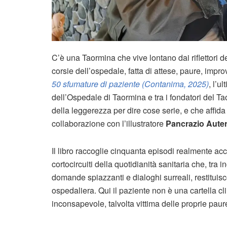
C’è una Taormina che vive lontano dai riflettori de
corsie dell’ospedale, fatta di attese, paure, impr
50 sfumature di paziente (Contanima, 2025)
, l’u
dell’Ospedale di Taormina e tra i fondatori del T
della leggerezza per dire cose serie, e che affida
collaborazione con l’illustratore
Pancrazio Auter
Il libro raccoglie cinquanta episodi realmente acca
cortocircuiti della quotidianità sanitaria che, tra 
domande spiazzanti e dialoghi surreali, restituis
ospedaliera. Qui il paziente non è una cartella cli
inconsapevole, talvolta vittima delle proprie paur