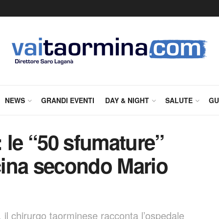
NEWS
GRANDI EVENTI
DAY & NIGHT
SALUTE
GU
i: le “50 sfumature”
ina secondo Mario
a, il chirurgo taorminese racconta l’ospedale