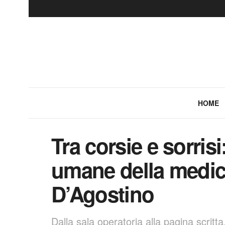
HOME
Tra corsie e sorris
umane della medic
D’Agostino
Dalla sala operatoria alla pagina scritt