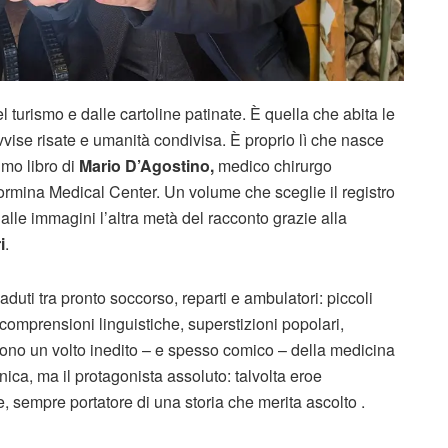
l turismo e dalle cartoline patinate. È quella che abita le
ovvise risate e umanità condivisa. È proprio lì che nasce
ltimo libro di
Mario D’Agostino,
medico chirurgo
aormina Medical Center. Un volume che sceglie il registro
 alle immagini l’altra metà del racconto grazie alla
i
.
duti tra pronto soccorso, reparti e ambulatori: piccoli
incomprensioni linguistiche, superstizioni popolari,
cono un volto inedito – e spesso comico – della medicina
nica, ma il protagonista assoluto: talvolta eroe
e, sempre portatore di una storia che merita ascolto .