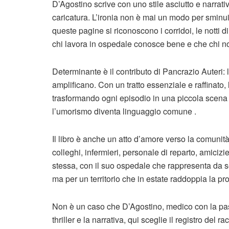
D’Agostino scrive con uno stile asciutto e narrat
caricatura. L’ironia non è mai un modo per sminui
queste pagine si riconoscono i corridoi, le notti d
chi lavora in ospedale conosce bene e che chi no
Determinante è il contributo di Pancrazio Auteri: l
amplificano. Con un tratto essenziale e raffinato, 
trasformando ogni episodio in una piccola scena t
l’umorismo diventa linguaggio comune .
Il libro è anche un atto d’amore verso la comunit
colleghi, infermieri, personale di reparto, amiciz
stessa, con il suo ospedale che rappresenta da s
ma per un territorio che in estate raddoppia la pr
Non è un caso che D’Agostino, medico con la passi
thriller e la narrativa, qui sceglie il registro del