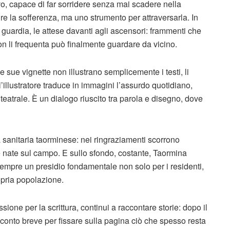
ivo, capace di far sorridere senza mai scadere nella
re la sofferenza, ma uno strumento per attraversarla. In
i guardia, le attese davanti agli ascensori: frammenti che
n li frequenta può finalmente guardare da vicino.
e sue vignette non illustrano semplicemente i testi, li
l’illustratore traduce in immagini l’assurdo quotidiano,
eatrale. È un dialogo riuscito tra parola e disegno, dove
à sanitaria taorminese: nei ringraziamenti scorrono
ie nate sul campo. E sullo sfondo, costante, Taormina
empre un presidio fondamentale non solo per i residenti,
opria popolazione.
one per la scrittura, continui a raccontare storie: dopo il
 racconto breve per fissare sulla pagina ciò che spesso resta