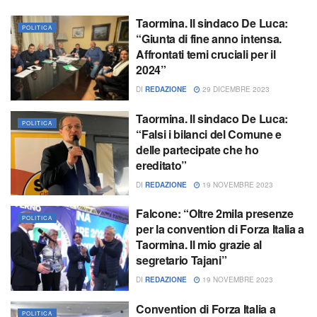
Taormina. Il sindaco De Luca:
POLITICA
“Giunta di fine anno intensa.
Affrontati temi cruciali per il
2024”
DI
REDAZIONE
29 DICEMBRE 2023
Taormina. Il sindaco De Luca:
POLITICA
“Falsi i bilanci del Comune e
delle partecipate che ho
ereditato”
DI
REDAZIONE
19 NOVEMBRE 2023
Falcone: “Oltre 2mila presenze
POLITICA
per la convention di Forza Italia a
Taormina. Il mio grazie al
segretario Tajani”
DI
REDAZIONE
19 NOVEMBRE 2023
Convention di Forza Italia a
POLITICA