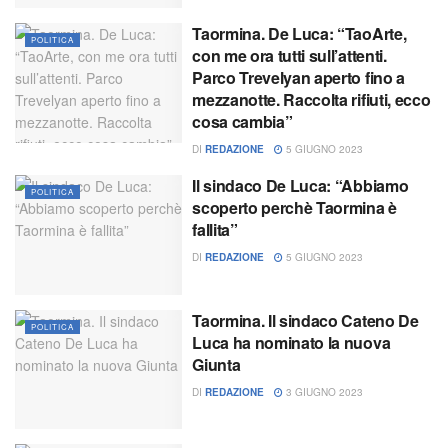
Taormina. De Luca: “TaoArte,
POLITICA
con me ora tutti sull’attenti.
Parco Trevelyan aperto fino a
mezzanotte. Raccolta rifiuti, ecco
cosa cambia”
DI
REDAZIONE
5 GIUGNO 2023
Il sindaco De Luca: “Abbiamo
POLITICA
scoperto perchè Taormina è
fallita”
DI
REDAZIONE
5 GIUGNO 2023
Taormina. Il sindaco Cateno De
POLITICA
Luca ha nominato la nuova
Giunta
DI
REDAZIONE
3 GIUGNO 2023