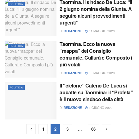
Taormina. Il sindaco De Luca: “Il
POLITICA
2 giugno nomina della Giunta. A
seguire alcuni provvedimenti
urgenti”
DI
REDAZIONE
31 MAGGIO 2023
Taormina. Ecco la nuova
POLITICA
“mappa” del Consiglio
comunale. Cullurà e Composto i
più votati
DI
REDAZIONE
30 MAGGIO 2023
Il “ciclone” Cateno De Luca si
POLITICA
abbatte su Taormina: il “Profeta”
è il nuovo sindaco della città
DI
REDAZIONE
8 GIUGNO 2023
1
2
3
…
66