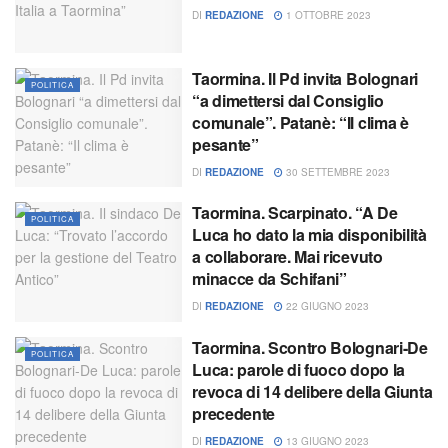
DI
REDAZIONE
1 OTTOBRE 2023
Taormina. Il Pd invita Bolognari
POLITICA
“a dimettersi dal Consiglio
comunale”. Patanè: “Il clima è
pesante”
DI
REDAZIONE
30 SETTEMBRE 2023
Taormina. Scarpinato. “A De
POLITICA
Luca ho dato la mia disponibilità
a collaborare. Mai ricevuto
minacce da Schifani”
DI
REDAZIONE
22 GIUGNO 2023
Taormina. Scontro Bolognari-De
POLITICA
Luca: parole di fuoco dopo la
revoca di 14 delibere della Giunta
precedente
DI
REDAZIONE
13 GIUGNO 2023