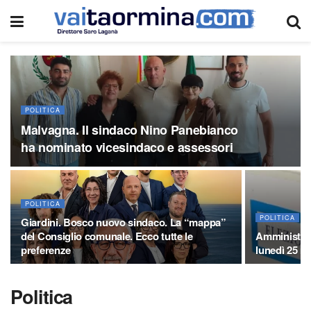
POLITICA
Malvagna. Il sindaco Nino Panebianco
ha nominato vicesindaco e assessori
POLITICA
POLITICA
Giardini. Bosco nuovo sindaco. La “mappa”
del Consiglio comunale. Ecco tutte le
Amministrat
preferenze
lunedì 25 m
Politica