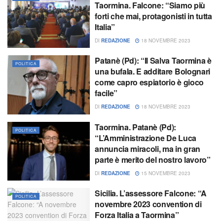
Taormina. Falcone: “Siamo più
forti che mai, protagonisti in tutta
Italia”
DI
REDAZIONE
18 NOVEMBRE 2023
Patanè (Pd): “Il Salva Taormina è
POLITICA
una bufala. E additare Bolognari
come capro espiatorio è gioco
facile”
DI
REDAZIONE
18 NOVEMBRE 2023
Taormina. Patanè (Pd):
POLITICA
“L’Amministrazione De Luca
annuncia miracoli, ma in gran
parte è merito del nostro lavoro”
DI
REDAZIONE
15 NOVEMBRE 2023
Sicilia. L’assessore Falcone: “A
POLITICA
novembre 2023 convention di
Forza Italia a Taormina”